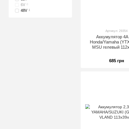
6V
0
48V
1
Артикул: 29354
Аккумулятор 4A
Honda/Yamaha (YT
MSU гелевый 112
685 грн