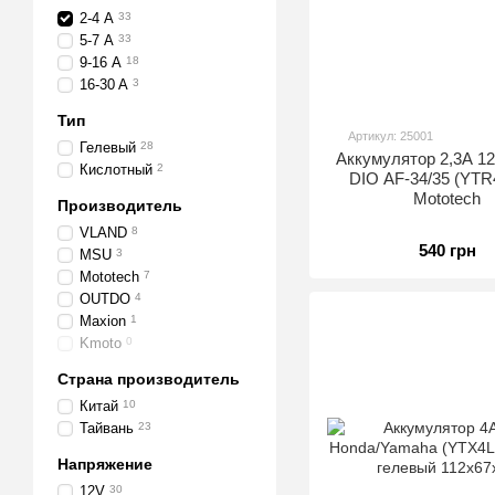
2-4 А
33
5-7 А
33
9-16 А
18
16-30 A
3
Тип
Артикул: 25001
Гелевый
28
Аккумулятор 2,3A 1
Кислотный
2
DIO AF-34/35 (YTR
Mototech
Производитель
VLAND
8
540 грн
MSU
3
Mototech
7
OUTDO
4
Maxion
1
Kmoto
0
Страна производитель
Китай
10
Тайвань
23
Напряжение
12V
30