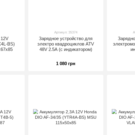
Артикул: 35374
А
 12V
Зарядное устройство для
Зарядно
X4L-BS)
электро квадроциклов ATV
электромо
x67x85
48V 2.5A (с индикатором)
и
1 080 грн