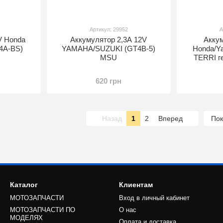
Артикул: 29952
А
V Honda
Аккумулятор 2,3A 12V
Акку
4A-BS)
YAMAHA/SUZUKI (GT4B-5)
Honda/Y
MSU
TERRI г
620 грн
Назад
1
2
Вперед
Пок
Каталог
Клиентам
МОТОЗАПЧАСТИ
Вход в личный кабинет
МОТОЗАПЧАСТИ ПО
О нас
МОДЕЛЯХ
Оплата и доставка