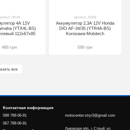
ртикул: 30144
Артикул: 25006
мулятор 4A 12V
Аккумулятор 2,3A 12V Honda
amaha (YTX4L-BS)
DIO AF-34/35 (YTR4A-BS)
елевый 112x67x85
Kurosawa-Mototech
465 грн
590 грн
азать все
Контактная информация
099 788-06-91
motocenter.stryi3@gmail.com
067 788-06-91
Львовская обл., г. Стрый, ул.