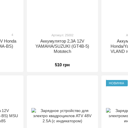
4
Артикул: 25002
А
2V Honda
Аккумулятор 2,3A 12V
Акку
4A-BS)
YAMAHA/SUZUKI (GT4B-5)
Honda/Y
Mototech
VLAND г
510 грн
НОВИНКА