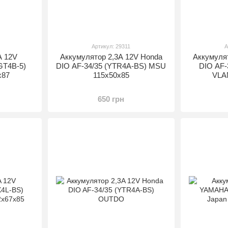
Артикул: 29311
А
A 12V
Аккумулятор 2,3A 12V Honda
Аккумуля
T4B-5)
DIO AF-34/35 (YTR4A-BS) MSU
DIO AF-
x87
115x50х85
VLA
650 грн