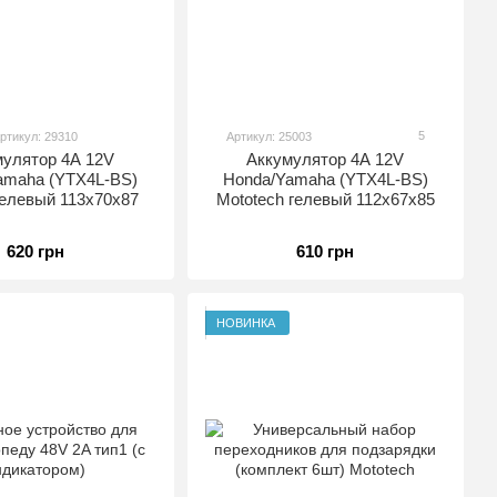
5
ртикул: 29310
Артикул: 25003
мулятор 4A 12V
Аккумулятор 4A 12V
amaha (YTX4L-BS)
Honda/Yamaha (YTX4L-BS)
елевый 113x70x87
Mototech гелевый 112x67x85
620 грн
610 грн
НОВИНКА