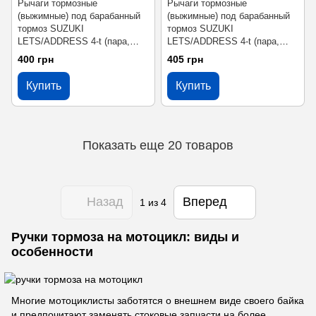
Рычаги тормозные
Рычаги тормозные
(выжимные) под барабанный
(выжимные) под барабанный
тормоз SUZUKI
тормоз SUZUKI
LETS/ADDRESS 4-t (пара,
LETS/ADDRESS 4-t (пара,
тюнинг) Золотой
тюнинг) Оранж
400 грн
405 грн
Купить
Купить
Показать еще 20 товаров
Назад
Вперед
1
из 4
Ручки тормоза на мотоцикл: виды и
особенности
Многие мотоциклисты заботятся о внешнем виде своего байка
и предпочитают заменять стоковые запчасти на более