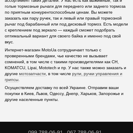
ассортимент таких деталей. У нас есть как выжимные, так и
голые тормозные рычаги для переднего или заднего тормоза
по приятным конкурентоспособным ценам. Вы можете
заказать как пару ручек, так и левый или правый тормозной
рычаг под барабанный или под дисковый тормоз. Есть модели
с креплением под зеркало — каждый сможет подобрать
оптимальный вариант для своего байка и именно под свой
вкус.
Интернет-магазин MotoUa сотрудничает только с
проверенными брендами, чье качество не вызывает
сомнений, в том числе с такими производителями как CH,
KOMATCU, Lipai, Mototech и пр. У нас также можно заказать и
другие
мотозапчасти
, в том числе
рули, ручки управления и
грипсы
.
Осуществляем доставку по всей Украине. Отправим ваши
покупки в Киев, Львов, Одессу, Днепр, Харьков, Запорожье и
другие населенные пункты.
099 788-06-91
067 788-06-91