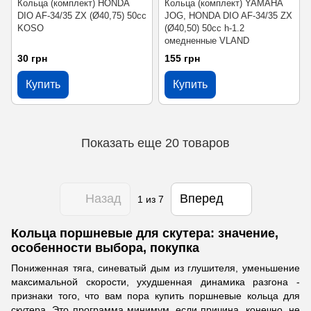
Кольца (комплект) HONDA
Кольца (комплект) YAMAHA
DIO AF-34/35 ZX (Ø40,75) 50cc
JOG, HONDA DIO AF-34/35 ZX
KOSO
(Ø40,50) 50cc h-1.2
омедненные VLAND
30 грн
155 грн
Купить
Купить
Показать еще 20 товаров
Назад
Вперед
1
из 7
Кольца поршневые для скутера: значение,
особенности выбора, покупка
Пониженная тяга, синеватый дым из глушителя, уменьшение
максимальной скорости, ухудшенная динамика разгона -
признаки того, что вам пора купить поршневые кольца для
скутера. Это программа минимум, если причина, конечно, не