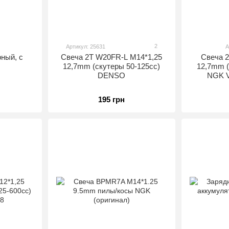
2
Артикул: 25631
А
рный, с
Свеча 2T W20FR-L M14*1,25
Свеча 
12,7mm (скутеры 50-125сс)
12,7mm (
DENSO
NGK V-
195 грн