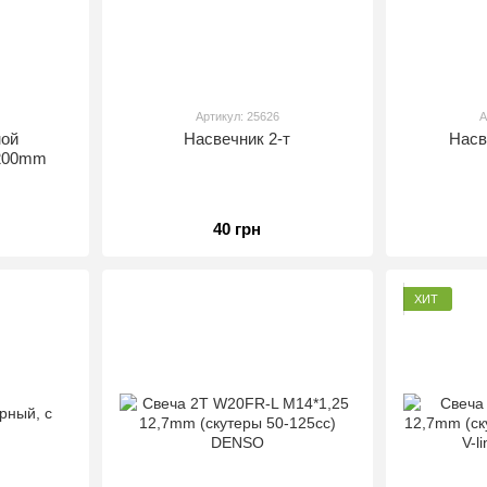
Артикул: 25626
А
ной
Насвечник 2-т
Насв
1200mm
40 грн
ХИТ