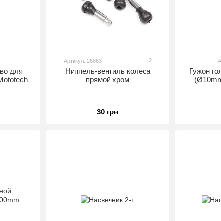
2
Артикул: 26863
А
во для
Ниппель-вентиль колеса
Гужон го
Mototech
прямой хром
(Ø10mm
30 грн