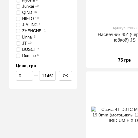
kiyoshi
Junkai
19
QIND
16
HIFLO
19
JIALING
1
Артикул: 29063
ZHENGHE
1
Насвечник 45* (че
Linhai
3
юбкой) JS
JT
10
BOSCH
6
Domino
6
75 грн
Цена, грн
От Цена, грн
До Цена, грн
OK