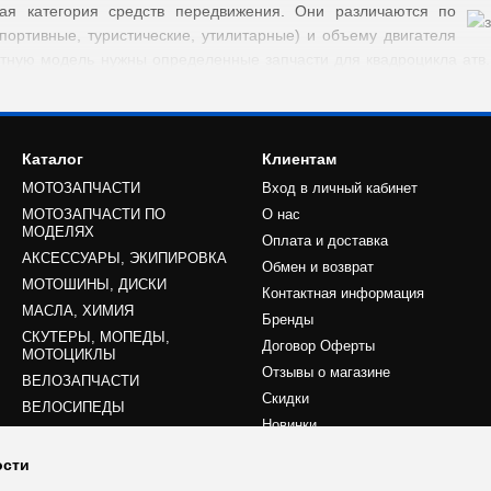
ая категория средств передвижения. Они различаются по
портивные, туристические, утилитарные) и объему двигателя
ретную модель нужны определенные запчасти для квадроцикла атв
ая деталь изготовлена из конкретного материала, чтобы выдержива
сной эксплуатации – качественные комплектующие. Запчасти на кв
Каталог
Клиентам
товлены компанией, собравшей квадроцикл, или фирмой-постав
МОТОЗАПЧАСТИ
Вход в личный кабинет
ют разные запасные части под четким контролем и с разрешения к
МОТОЗАПЧАСТИ ПО
О нас
ения сторонних производителей. Стоимость ниже, как правило,
МОДЕЛЯХ
Оплата и доставка
АКСЕССУАРЫ, ЭКИПИРОВКА
Обмен и возврат
МОТОШИНЫ, ДИСКИ
ем детали, изготовленные в кустарных условиях. Только сертифиц
Контактная информация
МАСЛА, ХИМИЯ
я по нагрузочной способности и срокам эксплуатации мотосредств
Бренды
СКУТЕРЫ, МОПЕДЫ,
, если купить запчасти на квадроцикл atv, изготовленные компани
Договор Оферты
МОТОЦИКЛЫ
Отзывы о магазине
ВЕЛОЗАПЧАСТИ
Скидки
ь сменные детали на квадроцикл
ВЕЛОСИПЕДЫ
Новинки
игинальность во главе.
ости
Мы в соцсетях
ренд, а не на стоимость.