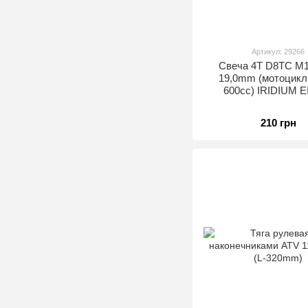
Артикул: 29266
Свеча 4T D8TC M1
19,0mm (мотоцикл
600сс) IRIDIUM E
210 грн