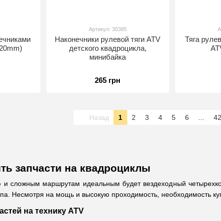
Артикул: 30385
А
нечниками
Наконечники рулевой тяги ATV
Тяга руле
320mm)
детского квадроцикла,
AT
минибайка
265 грн
Назад
1
2
3
4
5
6
...
4
ить запчасти на квадроциклы
 и сложным маршрутам идеальным будет вездеходный четырехколе
па. Несмотря на мощь и высокую проходимость, необходимость куп
астей на технику ATV