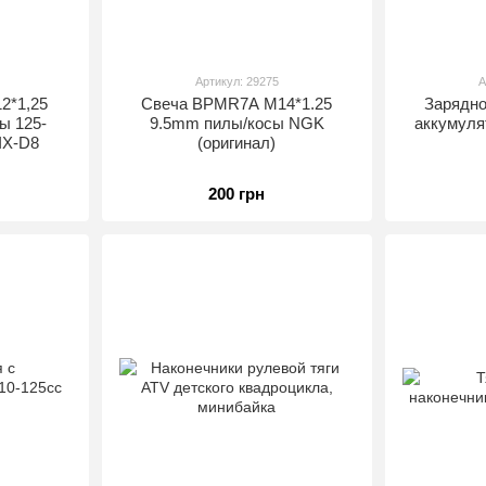
Артикул: 29275
А
2*1,25
Свеча BPMR7A M14*1.25
Зарядно
ы 125-
9.5mm пилы/косы NGK
аккумуля
IX-D8
(оригинал)
200 грн