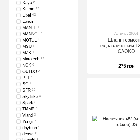
Kayo
2
Kmoto
13
Lipai
42
Loncin
3
MANLE
1
MANNOL
1
Артикул: 29051
Шланг тормоз
MOTUL
4
гидравлический 
MSU
1
CAOKO
MZK
1
Mototech
22
NGK
6
275 грн
OUTDO
2
PLT
1
SC
1
SFR
25
SkyBike
4
Spark
6
TMMP
3
Vland
3
Yongli
5
daytona
1
denso
7
3