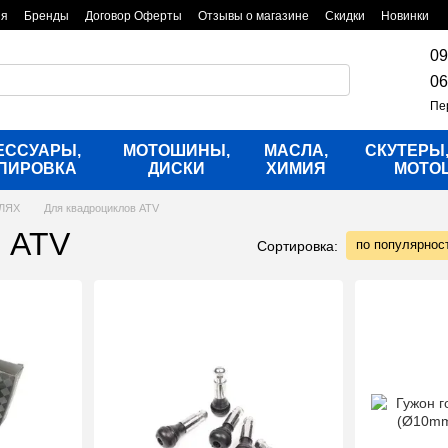
ия
Бренды
Договор Оферты
Отзывы о магазине
Скидки
Новинки
09
06
Пе
ЕССУАРЫ,
МОТОШИНЫ,
МАСЛА,
СКУТЕРЫ
ПИРОВКА
ДИСКИ
ХИМИЯ
МОТО
ЛЯХ
Для квадроциклов ATV
в ATV
по популярнос
Сортировка: