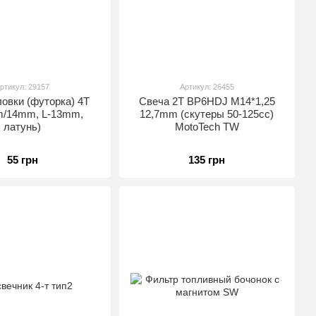
ртикул: 29157
Артикул: 26455
ловки (футорка) 4T
Свеча 2T BP6HDJ M14*1,25
/14mm, L-13mm,
12,7mm (скутеры 50-125сс)
латунь)
MotoTech TW
55 грн
135 грн