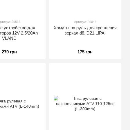
ртикул: 29518
Артикул: 29844
е устройство для
Хомуты на руль для крепления
торов 12V 2.5/20Ah
зеркал d8, D21 LIPAI
VLAND
270 грн
175 грн