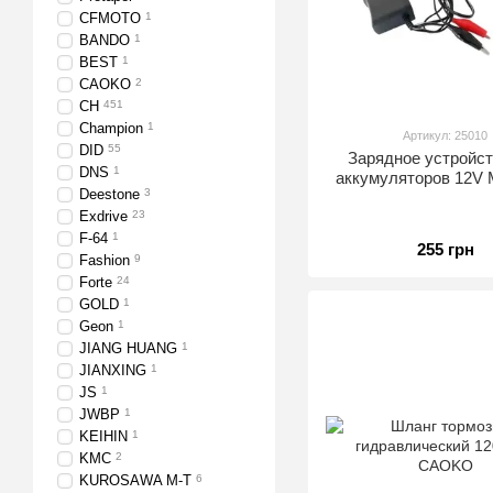
CFMOTO
1
BANDO
1
BEST
1
CAOKO
2
CH
451
Champion
1
Артикул: 25010
DID
55
Зарядное устройст
DNS
1
аккумуляторов 12V 
Deestone
3
Exdrive
23
F-64
1
255 грн
Fashion
9
Forte
24
GOLD
1
Geon
1
JIANG HUANG
1
JIANXING
1
JS
1
JWBP
1
KEIHIN
1
KMC
2
KUROSAWA M-T
6