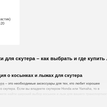
астик)
-20
и для скутера – как выбрать и где купит
я о косынках и лыжах для скутера
ера
– это необходимые аксессуары для тех, кто любит хорошее
о скутера. Если вы владеете скутером Honda или Yamaha, то в
ете найти широкий выбор косынок и лыж для вашего транспортног