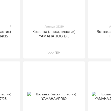
2
Артикул: 25219
А
астик)
Косынка (лыжи, пластик)
Вставка
4/35
YAMAHA JOG B.J
T
555 грн