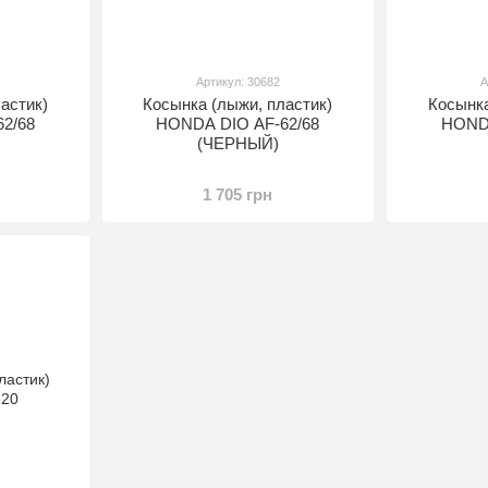
Артикул: 30682
А
астик)
Косынка (лыжи, пластик)
Косынка
2/68
HONDA DIO AF-62/68
HONDA
(ЧЕРНЫЙ)
1 705 грн