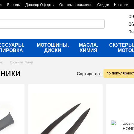
ия
Бренды
Договор Оферты
Отзывы о магазине
Скидки
Новинки
09
06
Пе
ЕССУАРЫ,
МОТОШИНЫ,
МАСЛА,
СКУТЕРЫ
ПИРОВКА
ДИСКИ
ХИМИЯ
МОТО
ик
Косынки, Лыжи
хники
по популярнос
Сортировка: