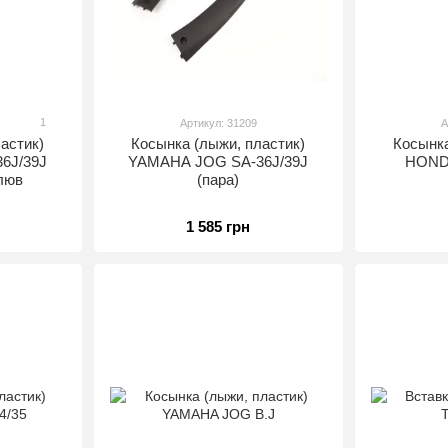
1
Артикул: 31209
А
астик)
Косынка (лыжи, пластик)
Косынка
6J/39J
YAMAHA JOG SA-36J/39J
HONDA
люв
(пара)
1 585 грн