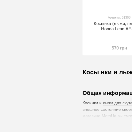
Артикул: 31308
Косынка (лыжи, пл
Honda Lead AF
570 грн
Косы нки и лыж
Общая информаци
Косинки и
лыжи для скут
внешнее состояние своег
магазине MotoUa вы смож