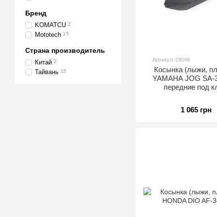
Бренд
KOMATCU
2
Mototech
15
Страна производитель
Артикул: 29048
Китай
2
Косынка (лыжи, пл
Тайвань
15
YAMAHA JOG SA-3
передние под к
1 065 грн