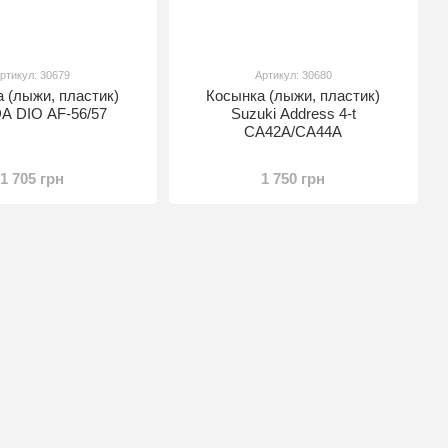
ртикул: 30679
Артикул: 30680
 (лыжи, пластик)
Косынка (лыжи, пластик)
 DIO AF-56/57
Suzuki Address 4-t
CA42A/CA44A
1 705 грн
1 750 грн