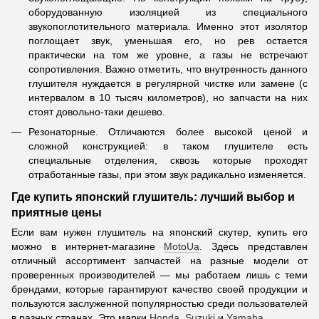
оборудованную изоляцией из специального
звукопоглотительного материала. Именно этот изолятор
поглощает звук, уменьшая его, но рев остается
практически на том же уровне, а газы не встречают
сопротивления. Важно отметить, что внутренность данного
глушителя нуждается в регулярной чистке или замене (с
интервалом в 10 тысяч километров), но запчасти на них
стоят довольно-таки дешево.
Резонаторные. Отличаются более высокой ценой и
сложной конструкцией: в таком глушителе есть
специальные отделения, сквозь которые проходят
отработанные газы, при этом звук радикально изменяется.
Где купить японский глушитель: лучший выбор и
приятные цены
Если вам нужен глушитель на японский скутер, купить его
можно в интернет-магазине
MotoUa
. Здесь представлен
отличный ассортимент запчастей на разные модели от
проверенных производителей — мы работаем лишь с теми
брендами, которые гарантируют качество своей продукции и
пользуются заслуженной популярностью среди пользователей
в разных странах. Это марки
Honda
,
Suzuki
и
Yamaha
.