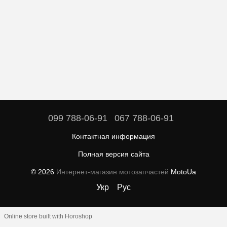
099 788-06-91
067 788-06-91
Контактная информация
Полная версия сайта
© 2026
Интернет-магазин мотозапчастей
MotoUa
Укр
Рус
Online store built with Horoshop