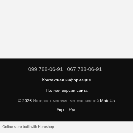
099 788-06-91
067 788-06-91
Контактная информация
Полная версия сайта
© 2026
Интернет-магазин мотозапчастей
MotoUa
Укр
Рус
Online store built with Horoshop