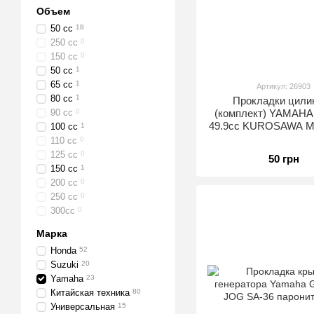
Объем
50 сс
18
250 cc
0
150 cc
0
50 cc
1
65 сс
1
Артикул: 26903
80 сс
1
Прокладки цили
90 сс
0
(комплект) YAMAHA
49.9cc KUROSAWA M-
100 сс
1
110 сс
0
125 сс
0
50 грн
150 сс
1
200 сс
0
250 сс
0
300cc
0
Марка
Honda
52
Suzuki
20
Yamaha
23
Китайская техника
80
Универсальная
15