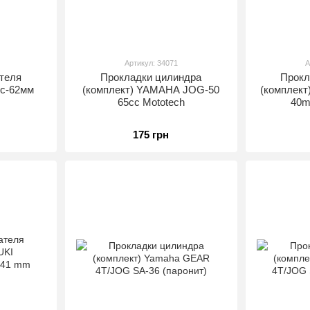
Артикул: 34071
А
теля
Прокладки цилиндра
Прокл
cc-62мм
(комплект) YAMAHA JOG-50
(комплек
65cc Mototech
40
175 грн