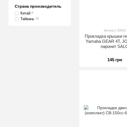
Страна производитель
Китай
9
Тайвань
14
Артикул: 30658
Прокладка крышки ге
Yamaha GEAR 4T, J
паронит SAL
145 грн