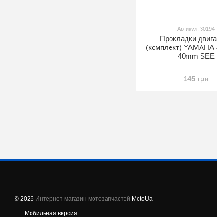
Артикул: 30194
Прокладки двига
(комплект) YAMAHA
40mm SEE
145 грн
© 2026
Интернет-магазин мотозапчастей
MotoUa
Мобильная версия