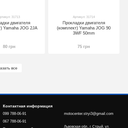
ртикул: 31713
Артикул: 31714
адки двигателя
Прокладки двигателя
т) Yamaha JOG 2JA
(комплект) Yamaha JOG 90
3WF 50mm
80 грн
75 грн
азать все
Контактная информация
099 788-06-91
motocenter.stryi3@gmail.com
067 788-06-91
Львовская обл., г. Стрый, ул.