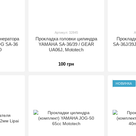
Артикул: 32845
А
нератора
Прокладка головки цилиндра
Прокладк
OG SA-36
YAMAHA SA-36/39 / GEAR
SA-36J/39J
O
UA06J, Mototech
100 грн
НОВИНКА