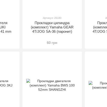
Артикул: 26180
А
теля
Прокладки цилиндра
Прокл
UKI
(комплект) Yamaha GEAR
(компле
c 41 mm
4T/JOG SA-36 (паронит)
4T/JOG 
60 грн