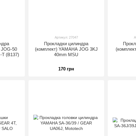
Артикул: 27047
А
ндра
Прокладки цилиндра
Прокл
 JOG-50
(комплект) YAMAHA JOG 3KJ
(комплек
T (В137)
40mm MSU
170 грн