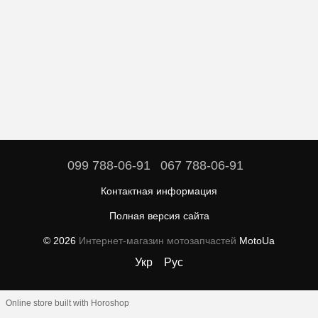
099 788-06-91
067 788-06-91
Контактная информация
Полная версия сайта
© 2026
Интернет-магазин мотозапчастей
MotoUa
Укр
Рус
Online store built with Horoshop