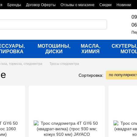
ия
Бренды
Договор Оферты
Отзывы о магазине
Скидки
Новинки
09
06
Пе
ЕССУАРЫ,
МОТОШИНЫ,
МАСЛА,
СКУТЕРЫ
ПИРОВКА
ДИСКИ
ХИМИЯ
МОТО
 газа, тормоза, спидометра
Тросы спидометра
ие
по популярнос
Сортировка: