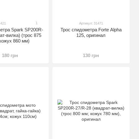
1
1421
Артикул: 31471
метра Spark SP200R-
Трос спидометра Forte Alpha
рат-вилка) (трос 875
125, оригинал
кожух 860 мм)
180 грн
130 грн