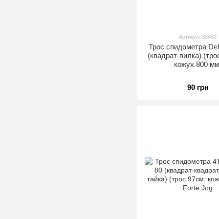
Артикул: 35453
Трос спидометра Delt
(квадрат-вилка) (тро
кожух 800 мм
90 грн