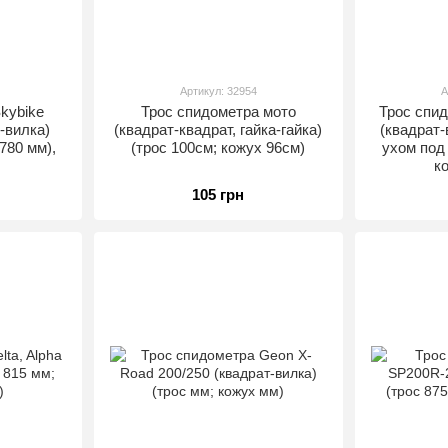
Артикул: 32954
А
kybike
Трос спидометра мото
Трос спи
-вилка)
(квадрат-квадрат, гайка-гайка)
(квадрат-
780 мм),
(трос 100см; кожух 96см)
ухом под 
к
105 грн