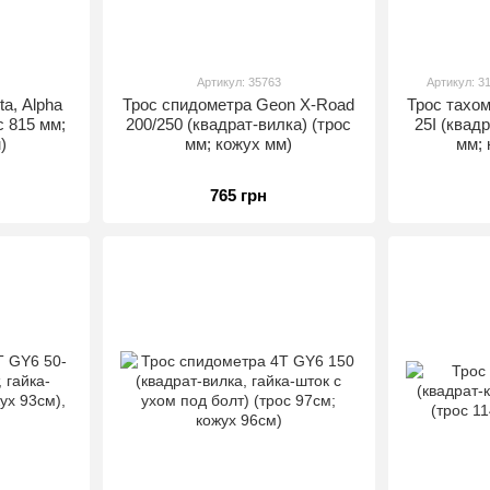
Артикул: 35763
Артикул: 3
a, Alpha
Трос спидометра Geon X-Road
Трос тахо
с 815 мм;
200/250 (квадрат-вилка) (трос
25I (квад
)
мм; кожух мм)
мм; 
765 грн