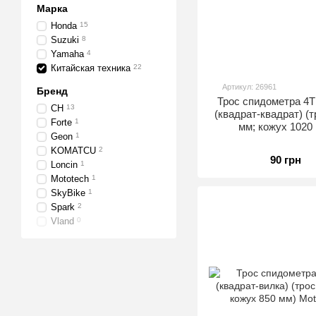
Марка
Honda
15
Suzuki
8
Yamaha
4
Китайская техника
22
Артикул: 26961
Бренд
Трос спидометра 4T
CH
13
(квадрат-квадрат) (т
Forte
1
мм; кожух 1020
Geon
1
KOMATCU
2
90 грн
Loncin
1
Mototech
1
SkyBike
1
Spark
2
Vland
0