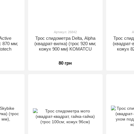
Артикул: 26842
А
Active
Трос спидометра Delta, Alpha
Трос спид
с 870 мм;
(квадрат-вилка) (трос 920 мм;
(квадрат-в
totech
кожух 900 мм) KOMATCU
кожух 
80 грн