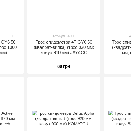
1
Артикул: 26960
А
 GY6 50
Трос спидометра 4T GY6 50
Трос спи
рос 1060
(квадрат-вилка) (трос 930 мм;
(квадрат-
 мм)
кожух 910 мм) JAYACO
мм; 
80 грн