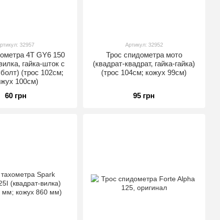
ртикул: 32957
Артикул: 32952
дометра 4T GY6 150
Трос спидометра мото
вилка, гайка-шток с
(квадрат-квадрат, гайка-гайка)
болт) (трос 102см;
(трос 104см; кожух 99см)
ожух 100см)
60 грн
95 грн