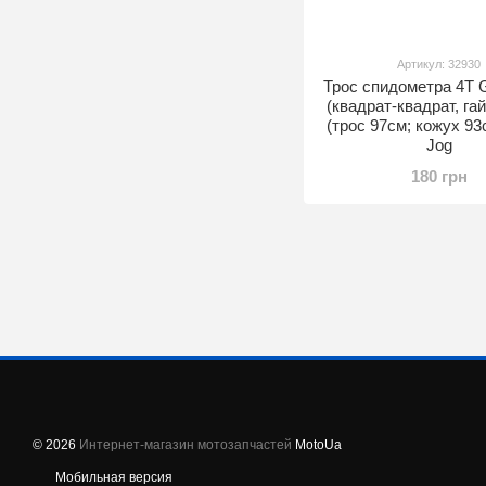
Артикул: 32930
Трос спидометра 4T 
(квадрат-квадрат, гай
(трос 97см; кожух 93с
Jog
180 грн
© 2026
Интернет-магазин мотозапчастей
MotoUa
Мобильная версия