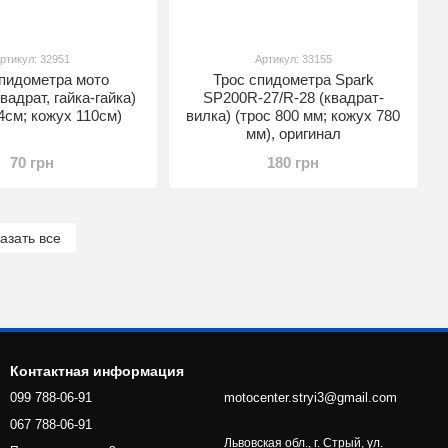
ртикул: 32951
Артикул: 33155
спидометра мото
Трос спидометра Spark
вадрат, гайка-гайка)
SP200R-27/R-28 (квадрат-
4см; кожух 110см)
вилка) (трос 800 мм; кожух 780
мм), оригинал
70 грн
180 грн
азать все
Контактная информация
099 788-06-91
motocenter.stryi3@gmail.com
067 788-06-91
Львовская обл., г. Стрый, ул.