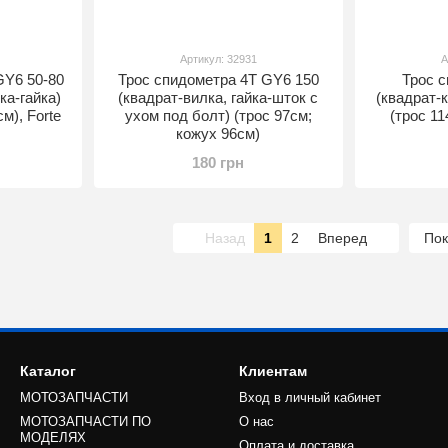
Артикул: 32931
А
GY6 50-80
Трос спидометра 4T GY6 150
Трос 
ка-гайка)
(квадрат-вилка, гайка-шток с
(квадрат-к
м), Forte
ухом под болт) (трос 97см;
(трос 11
кожух 96см)
180 грн
Назад
1
2
Вперед
Пок
Каталог
Клиентам
МОТОЗАПЧАСТИ
Вход в личный кабинет
МОТОЗАПЧАСТИ ПО
О нас
МОДЕЛЯХ
Оплата и доставка