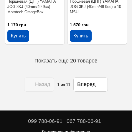
Поршневая (ЦПГ) YAMAHA
Поршневая (ЦПГ) YAMAHA
JOG 3KJ (40mm/49.9cc)
JOG 3KJ (40mm/49.9cc) p-10
Mototech OrangeBox
MSU
1 170 грн
1 570 грн
Купить
Купить
Показать еще 20 товаров
Назад
Вперед
1
из 11
099 788-06-91
067 788-06-91
Контактная информация