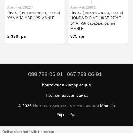
3
Артикул: 29227
Артикул: 29805
Вилка (амортизаторы, перья)
Вилка (амортизаторы, перья)
YAMAHA YBR-125 MANLE
HONDA DIO AF-18/AF-27/AF-
34/AF-56 барабан, белые
MANLE
2 330 грн
875 грн
099 788-06-91
067 788-06-91
Контактная информация
Полная версия сайта
© 2026
Интернет-магазин мотозапчастей
MotoUa
Укр
Рус
Online store built with Horoshop