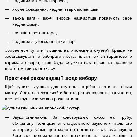
надійний матеріал корпуса;
якісне складання, надійні зварювальні шви;
важка вага - важчі вироби найчастіше показують себе
надійнішими;
наявність резонатора;
надійний звукоізоляційний шар.
Збираєтеся купити глушник на японський скутер? Краще не
заощаджувати та вибирати якість, тільки так ви гарантовано
отримаєте виріб, який буде служити вам вірою та правдою
протягом тривалого часу.
Практичні рекомендації щодо вибору
Щоб купити глушник для скутера потрібно знати не тільки
марку. У каталозі зазвичай є багато різних варіантів запчастин,
але всі глушники можна розділити на:
Звукопоглинаючі. За конструкцією схожі на трубу,
обладнану ізоляцією зі спеціального звукопоглинального
матеріалу. Саме цей ізолятор поглинає звук, зменшуючи
його, але рев залишається практично на тому ж рівні, а