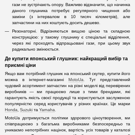
гази не зустрічають опору. Важливо відзначити, що начинка
даного глушника потребує регулярного чищення або
заміни (з інтервалом в 10 тисяч кілометрів), але
запчастини на них коштують досить дешево.
Резонаторні. Відрізняються вищою ціною та складною
конструкцією: у такому глушнику є спеціальні відділення,
через які проходять відпрацьовані гази, при цьому звук
радикально змінюється.
Де купити японський глушник: найкращий вибір та
приємні ціни
Якщо вам потрібний глушник на японський скутер, купити його
можна в інтернет-магазині
MotoUa
. Тут представлений
чудовий асортимент запчастин на різні моделі від перевірених
виробників — ми працюємо лише з тими брендами, які
гарантують якість своєї продукції та користуються заслуженою
популярністю серед користувачів у різних країнах. Це марки
Honda
,
Suzuki
та
Yamaha
.
MotoUa дотримується політики здорового ціноутворення, ми
співпрацюємо з багатьма виробниками безпосередньо та
уникаємо непотрібних націнок, вартість усіх товарів у каталозі