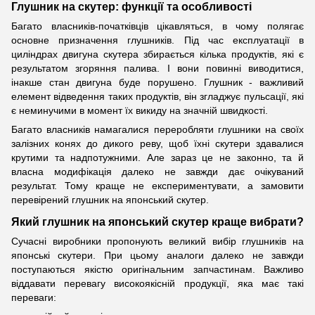
Глушник на скутер: функції та особливості
Багато власників-початківців цікавляться, в чому полягає
основне призначення глушників. Під час експлуатації в
циліндрах двигуна скутера збирається кілька продуктів, які є
результатом згоряння палива. І вони повинні виводитися,
інакше стан двигуна буде порушено. Глушник - важливий
елемент відведення таких продуктів, він згладжує пульсації, які
є неминучими в момент їх викиду на значній швидкості.
Багато власників намагалися переробляти глушники на своїх
залізних конях до дикого реву, щоб їхні скутери здавалися
крутими та надпотужними. Але зараз це не законно, та й
власна модифікація далеко не завжди дає очікуваний
результат. Тому краще не експериментувати, а замовити
перевірений глушник на японський скутер.
Який глушник на японський скутер краще вибрати?
Сучасні виробники пропонують великий вибір глушників на
японські скутери. При цьому аналоги далеко не завжди
поступаються якістю оригінальним запчастинам. Важливо
віддавати перевагу високоякісній продукції, яка має такі
переваги: