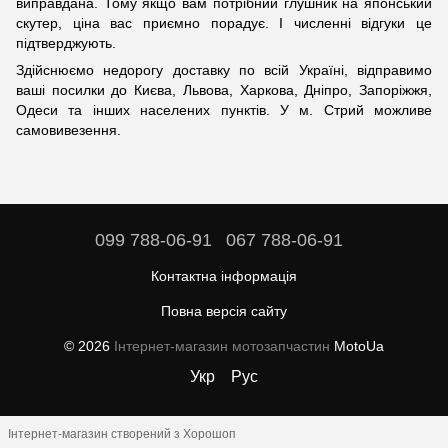
виправдана. Тому якщо вам потрібний глушник на японський
скутер, ціна вас приємно порадує. І численні відгуки це
підтверджують.
Здійснюємо недорогу доставку по всій Україні, відправимо
ваші посилки до Києва, Львова, Харкова, Дніпро, Запоріжжя,
Одеси та інших населених пунктів. У м. Стрий можливе
самовивезення.
099 788-06-91
067 788-06-91
Контактна інформація
Повна версія сайту
© 2026
Інтернет-магазин мотозапчастин
MotoUa
Укр
Рус
Інтернет-магазин створений з Хорошоп