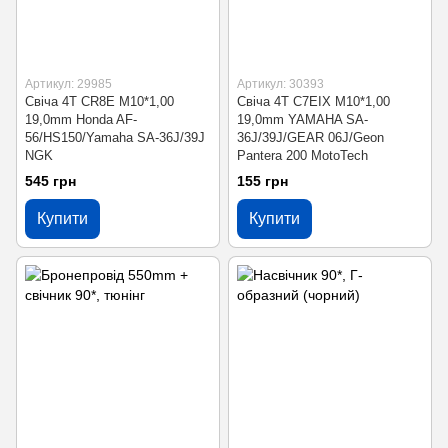
Артикул: 29985
Артикул: 30393
Свіча 4T CR8E M10*1,00
Свіча 4T C7EIX M10*1,00
19,0mm Honda AF-
19,0mm YAMAHA SA-
56/HS150/Yamaha SA-36J/39J
36J/39J/GEAR 06J/Geon
NGK
Pantera 200 MotoTech
545 грн
155 грн
Купити
Купити