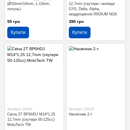
(Ø10mm/14mm, L-13mm,
12,7mm (скутери і мопеди
латунь)
GY6, Delta, Alpha,
квадроцикли) IRIDIUM NGK
55 грн
390 грн
Купити
Купити
Артикул: 26455
Артикул: 25626
Свіча 2T BP6HDJ M14*1,25
Насвічник 2-т
12,7mm (скутери 50-125сс)
MotoTech TW