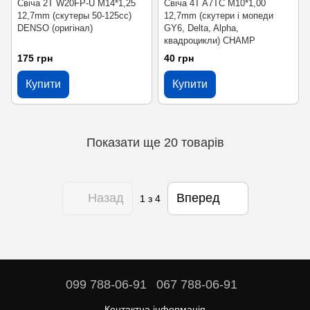
Свіча 2T W20FP-U M14*1,25
Свіча 4T A7TC M10*1,00
12,7mm (скутеры 50-125сс)
12,7mm (скутери і мопеди
DENSO (оригінал)
GY6, Delta, Alpha,
квадроцикли) CHAMP
175 грн
40 грн
Купити
Купити
Показати ще 20 товарів
Назад
Вперед
1
з 4
099 788-06-91
067 788-06-91
Контактна інформація