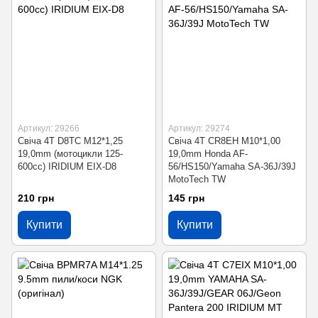
Артикул: 29266
Артикул: 29274
Свіча 4T D8TC M12*1,25
Свіча 4T CR8EH M10*1,00
19,0mm (мотоцикли 125-
19,0mm Honda AF-
600сс) IRIDIUM EIX-D8
56/HS150/Yamaha SA-36J/39J
MotoTech TW
210 грн
145 грн
Купити
Купити