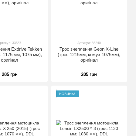
ртикул: 33587
Артикул: 35240
ення Exdrive Tekken
Трос зчеплення Geon X-Line
с 1175 мм; 1075 мм),
(трос 1215мм; кожух 1075мм),
оригінал
оригінал
285 грн
205 грн
НОВИНКА