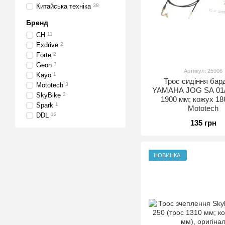
Китайська техніка
38
Бренд
CH
11
Exdrive
2
Forte
2
Geon
7
Артикул: 25906
Kayo
1
Трос сидіння бар
Mototech
3
YAMAHA JOG SA 01/
SkyBike
3
1900 мм; кожух 18
Spark
1
Mototech
DDL
12
135 грн
НОВИНКА