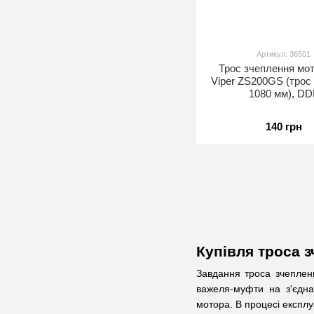
Артикул: 36501
Трос зчеплення мо
Viper ZS200GS (трос
1080 мм), DD
140 грн
Купівля троса з
Завдання троса зчеплен
важеля-муфти на з'єдна
мотора. В процесі експлу