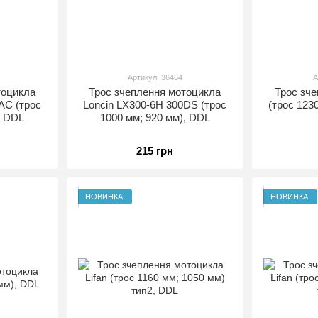
Артикул: 36464
А
тоцикла
Трос зчеплення мотоцикла
Трос зч
AC (трос
Loncin LX300-6H 300DS (трос
(трос 123
, DDL
1000 мм; 920 мм), DDL
215 грн
НОВИНКА
НОВИНКА