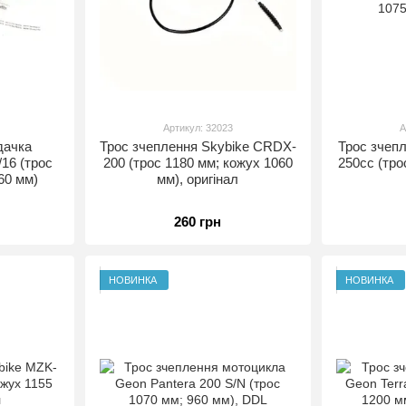
Артикул: 32023
А
дачка
Трос зчеплення Skybike CRDX-
Трос зчепл
16 (трос
200 (трос 1180 мм; кожух 1060
250cc (тро
60 мм)
мм), оригінал
260 грн
НОВИНКА
НОВИНКА