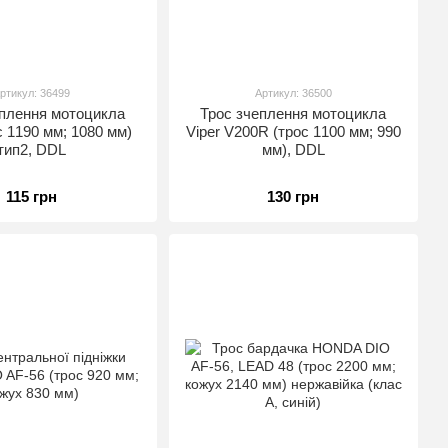
ртикул: 36499
Артикул: 36500
еплення мотоцикла
Трос зчеплення мотоцикла
ос 1190 мм; 1080 мм)
Viper V200R (трос 1100 мм; 990
тип2, DDL
мм), DDL
115 грн
130 грн