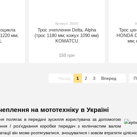
Артикул: 29187
А
тоцикла
Трос зчеплення Delta, Alpha
Трос цен
 1220 мм;
(трос 1180 мм; кожух 1090 мм)
HONDA DI
L
KOMATCU
мм; 
150 грн
Назад
1
2
3
Вперед
П
чеплення на мототехніку в Україні
ня полягає в передачі зусилля користувача за допомогою
ння / роз'єднання коробки передач з колінчастим валом
атації він може розтягуватися, зношуватися і зовсім втратити цілісн