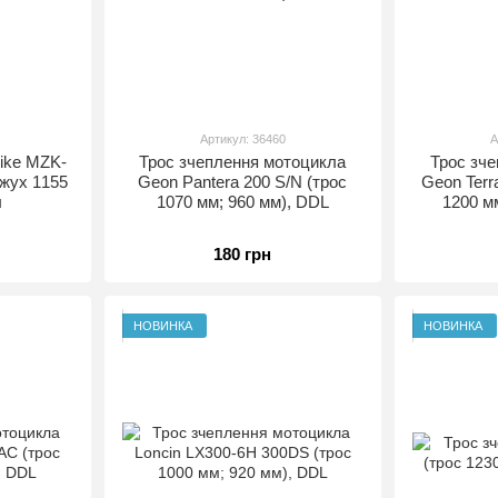
Артикул: 36460
А
ike MZK-
Трос зчеплення мотоцикла
Трос зч
ожух 1155
Geon Pantera 200 S/N (трос
Geon Terr
л
1070 мм; 960 мм), DDL
1200 м
180 грн
НОВИНКА
НОВИНКА