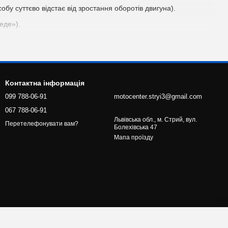
бу суттєво відстає від зростання оборотів двигуна).
еде»).
ям троса (мастило, огляд з метою виявлення пошкоджень).
ннях його необхідно замінити.
Контактна інформація
099 788-06-91
motocenter.stryi3@gmail.com
067 788-06-91
ступна, а замінити завжди легше, простіше і надійніше, ніж
Львівська обл., м. Стрий, вул.
Перетелефонувати вам?
Болехівська 47
Мапа проїзду
сердечника буває непросто (якщо немає явних перебитих місць
илля пружин зчеплення даремно витрачається на спробу його
 максимальна тяга. Особливу увагу потрібно приділити процесу