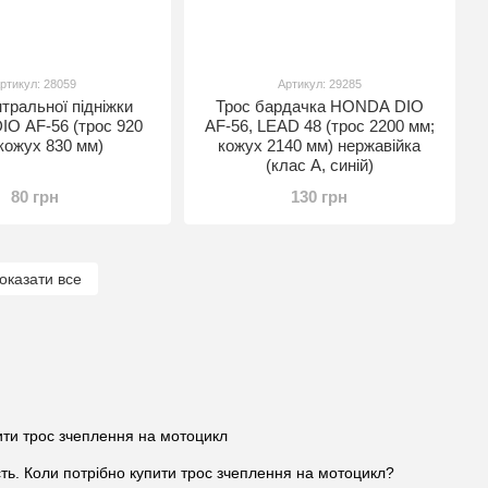
ртикул: 28059
Артикул: 29285
тральної підніжки
Трос бардачка HONDA DIO
O AF-56 (трос 920
AF-56, LEAD 48 (трос 2200 мм;
кожух 830 мм)
кожух 2140 мм) нержавійка
(клас A, синій)
80 грн
130 грн
оказати все
ість. Коли потрібно купити трос зчеплення на мотоцикл?