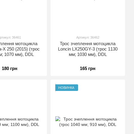
ртикул: 36461
Артикул: 36462
еплення мотоцикла
Трос зчеплення мотоцикла
a-X 250 (2015) (трос
Loncin LX250GY-3 (трос 1130
м; 1070 мм), DDL
мм; 1030 мм), DDL
180 грн
165 грн
НОВИНКА