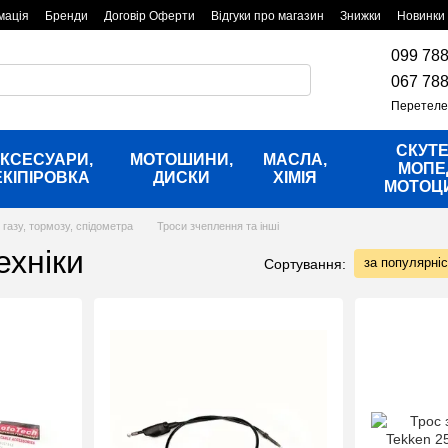
мація
Бренди
Договір Оферти
Відгуки про магазин
Знижки
Новинки
099 788
067 788
Перетеле
СКУТЕ
КСЕСУАРИ,
МОТОШИНИ,
МАСЛА,
МОПЕ
ЕКІПІРОВКА
ДИСКИ
ХІМІЯ
МОТОЦ
 газу, тормозу, спідометра
Троси зчеплення та інші
ехніки
за популярні
Сортування: