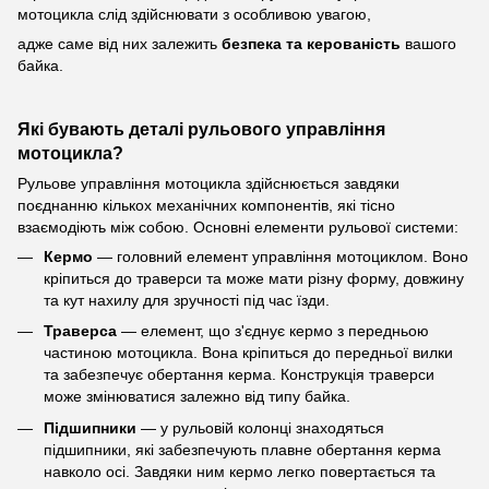
мотоцикла слід здійснювати з особливою увагою,
адже саме від них залежить
безпека та керованість
вашого
байка.
Які бувають деталі рульового управління
мотоцикла?
Рульове управління мотоцикла здійснюється завдяки
поєднанню кількох механічних компонентів, які тісно
взаємодіють між собою. Основні елементи рульової системи:
Кермо
— головний елемент управління мотоциклом. Воно
кріпиться до траверси та може мати різну форму, довжину
та кут нахилу для зручності під час їзди.
Траверса
— елемент, що з'єднує кермо з передньою
частиною мотоцикла. Вона кріпиться до передньої вилки
та забезпечує обертання керма. Конструкція траверси
може змінюватися залежно від типу байка.
Підшипники
— у рульовій колонці знаходяться
підшипники, які забезпечують плавне обертання керма
навколо осі. Завдяки ним кермо легко повертається та