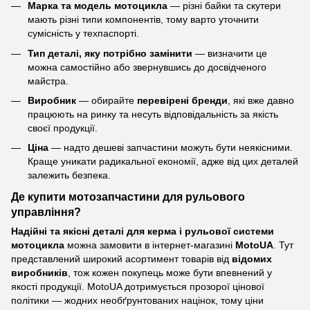
Марка та модель мотоцикла
— різні байки та скутери
мають різні типи компонентів, тому варто уточнити
сумісність у техпаспорті.
Тип деталі, яку потрібно замінити
— визначити це
можна самостійно або звернувшись до досвідченого
майстра.
Виробник
— обирайте
перевірені бренди
, які вже давно
працюють на ринку та несуть відповідальність за якість
своєї продукції.
Ціна
— надто дешеві запчастини можуть бути неякісними.
Краще уникати радикальної економії, адже від цих деталей
залежить безпека.
Де купити мотозапчастини для рульового
управління?
Надійні та якісні деталі для керма і рульової системи
мотоцикла
можна замовити в інтернет-магазині
MotoUA
. Тут
представлений широкий асортимент товарів від
відомих
виробників
, тож кожен покупець може бути впевнений у
якості продукції. MotoUA дотримується прозорої цінової
політики — жодних необґрунтованих націнок, тому ціни