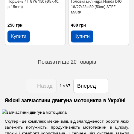
Поршень 4T GY6 150 (Ø57,40,
Головка циліндра Honda DIO
p-15mm)
18/27/28 d39 (50cc) STEEL
MARK
250 грн
480 грн
Купити
Купити
Показати ще 20 товарів
Назад
Вперед
1
з 67
Якісні запчастини двигуна мотоцикла в Україні
Скутер - це комплекс механізмів, від злагодженості роботи яких
залежить потужність, продуктивність мототехніки в цілому,
спокій і комфорт користувача. І серцем цієї системи завжди