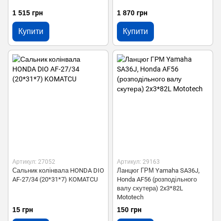
1 515 грн
1 870 грн
Купити
Купити
Артикул: 27052
Артикул: 29163
Сальник колінвала HONDA DIO
Ланцюг ГРМ Yamaha SA36J,
AF-27/34 (20*31*7) KOMATCU
Honda AF56 (розподільного
валу скутера) 2x3*82L
Mototech
15 грн
150 грн