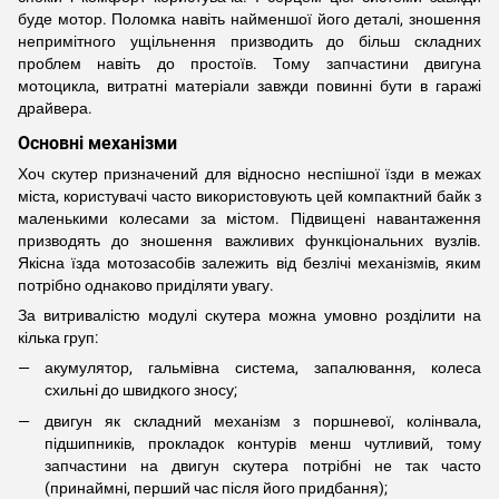
буде мотор. Поломка навіть найменшої його деталі, зношення
непримітного ущільнення призводить до більш складних
проблем навіть до простоїв. Тому запчастини двигуна
мотоцикла, витратні матеріали завжди повинні бути в гаражі
драйвера.
Основні механізми
Хоч скутер призначений для відносно неспішної їзди в межах
міста, користувачі часто використовують цей компактний байк з
маленькими колесами за містом. Підвищені навантаження
призводять до зношення важливих функціональних вузлів.
Якісна їзда мотозасобів залежить від безлічі механізмів, яким
потрібно однаково приділяти увагу.
За витривалістю модулі скутера можна умовно розділити на
кілька груп:
акумулятор, гальмівна система, запалювання, колеса
схильні до швидкого зносу;
двигун як складний механізм з поршневої, колінвала,
підшипників, прокладок контурів менш чутливий, тому
запчастини на двигун скутера потрібні не так часто
(принаймні, перший час після його придбання);