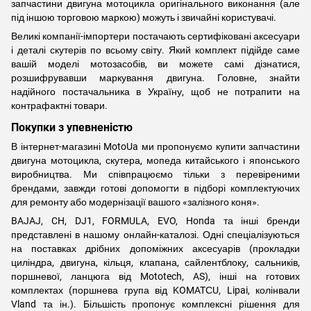
запчастини двигуна мотоцикла оригінального виконання (але
під іншою торговою маркою) можуть і звичайні користувачі.
Великі компанії-імпортери постачають сертифіковані аксесуари
і деталі скутерів по всьому світу. Який комплект підійде саме
вашій моделі мотозасобів, ви можете самі дізнатися,
розшифрувавши маркування двигуна. Головне, знайти
надійного постачальника в Україну, щоб не потрапити на
контрафактні товари.
Покупки з упевненістю
В інтернет-магазині MotoUa ми пропонуємо купити запчастини
двигуна мотоцикла, скутера, мопеда китайського і японського
виробництва. Ми співпрацюємо тільки з перевіреними
брендами, завжди готові допомогти в підборі комплектуючих
для ремонту або модернізації вашого «залізного коня».
BAJAJ, CH, DJ1, FORMULA, EVO, Honda та інші бренди
представлені в нашому онлайн-каталозі. Одні спеціалізуються
на поставках дрібних допоміжних аксесуарів (прокладки
циліндра, двигуна, кільця, клапана, сайлентблоку, сальників,
поршневої, ланцюга від Mototech, AS), інші на готових
комплектах (поршнева група від KOMATСU, Lipai, колінвали
Vland та ін.). Більшість пропонує комплексні рішення для