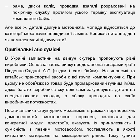
рама, диски коліс, проводка взагалі розраховані на
покірливу службу протягом усього терміну експлуатації
компактного байка.
Але все ж, деталі двигуна мотоцикла, мопеда відносяться до
категорії механізмів періодичної заміни. Виникає питання, де і
які комплектуючі підшукувати?
Оригінальні або сумісні
В Україні запчастини на двигун скутера пропонують різні
виробники. Основна частка ринку представлена ​​товарами країн
Південно-Східної Азії (звідки і самі байки). На японські та
китайські транспортні засоби є всі групи комплектуючих. При
цьому не обов'язково товар буде промаркований гучним ім'ям,
адже багато виробників скутерів самі закуповують деталі на
спеціалізованих заводах, а збірку проводять на своїх
виробничих потужностях.
Постачальники структурних механізмів в рамках партнерських
домовленостей виготовляють поршневі, колінвали для
конкретної моделі пристроїв, вказують їх приналежність і
сумісність з певним мотозасобом, поставляють в якості
витратних матеріалів на міжнародний ринок. Тому купити