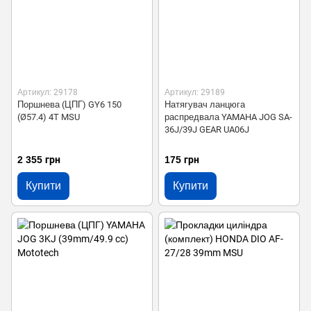
Артикул: 29178
Артикул: 29189
Поршнева (ЦПГ) GY6 150
Натягувач ланцюга
(Ø57.4) 4T MSU
распредвала YAMAHA JOG SA-
36J/39J GEAR UA06J
2 355 грн
175 грн
Купити
Купити