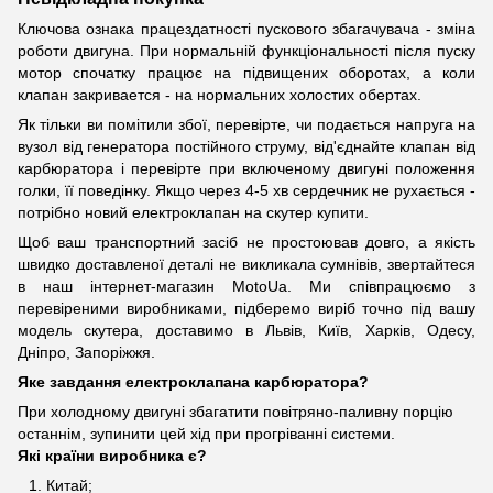
Ключова ознака працездатності пускового збагачувача - зміна
роботи двигуна. При нормальній функціональності після пуску
мотор спочатку працює на підвищених оборотах, а коли
клапан закривается - на нормальних холостих обертах.
Як тільки ви помітили збої, перевірте, чи подається напруга на
вузол від генератора постійного струму, від'єднайте клапан від
карбюратора і перевірте при включеному двигуні положення
голки, її поведінку. Якщо через 4-5 хв сердечник не рухається -
потрібно новий електроклапан на скутер купити.
Щоб ваш транспортний засіб не простоював довго, а якість
швидко доставленої деталі не викликала сумнівів, звертайтеся
в наш інтернет-магазин MotoUa. Ми співпрацюємо з
перевіреними виробниками, підберемо виріб точно під вашу
модель скутера, доставимо в Львів, Київ, Харків, Одесу,
Дніпро, Запоріжжя.
Яке завдання електроклапана карбюратора?
При холодному двигуні збагатити повітряно-паливну порцію
останнім, зупинити цей хід при прогріванні системи.
Які країни виробника є?
Китай;