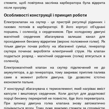
стежити, щоб повітряна заслінка карбюратора була відкрита
після прогріву.
Особливості конструкції і принцип роботи
Електроклапан на скутер - це пристрій регуляції рідинних і
газових потоків в карбюраторі. В його корпусі об'єднані
поршень і соленоїд з сердечником. При холодному двигуні
магнітний сердечник збагачувача залишає канал для
проходження бензину відкритим (верхнє положення голки). Як
тільки двигун почав роботу на збагаченії суміші, генератор
скутера починає виробляти електричний струм. На клапан
подається розряд - магнітний сердечник (голка) втягується в
соленоїд.
Електромагнітний клапан на скутер підключений не до
акумулятора, а до генератора, тому закриває приплив палива
саме в момент роботи двигуна. Це дозволяє істотно
економити пальне.
У конструкції збагачувача є термоелемент, який нагріває вміст
капсули і виштовхує сердечник. Коли доступ для додаткової
порції бензину перекритий не повністю, йде його перевитрата.
При зупинці двигуна голка клапана знову автоматично
піднімається вгору. Тому дуже важливо стежити за справністю