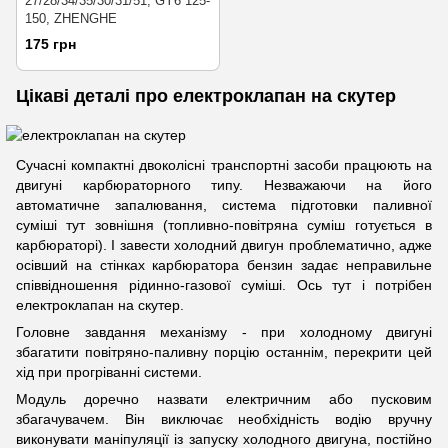
27/28/34/35/30/31/51, GY6 125-
150, ZHENGHE
175 грн
Цікаві деталі про електроклапан на скутер
Сучасні компактні двоколісні транспортні засоби працюють на
двигуні карбюраторного типу. Незважаючи на його
автоматичне запалювання, система підготовки паливної
суміші тут зовнішня (топливно-повітряна суміш готується в
карбюраторі). І завести холодний двигун проблематично, адже
осівший на стінках карбюратора бензин задає неправильне
співвідношення рідинно-газової суміші. Ось тут і потрібен
електроклапан на скутер.
Головне завдання механізму - при холодному двигуні
збагатити повітряно-паливну порцію останнім, перекрити цей
хід при прогріванні системи.
Модуль доречно назвати електричним або пусковим
збагачувачем. Він виключає необхідність водію вручну
виконувати маніпуляції із запуску холодного двигуна, постійно