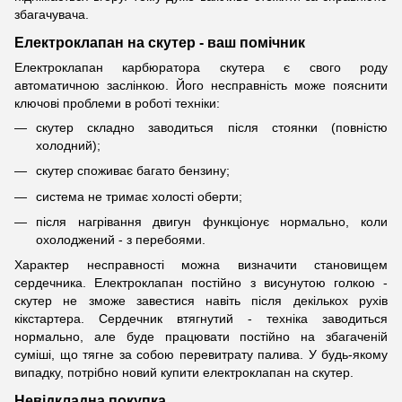
збагачувача.
Електроклапан на скутер - ваш помічник
Електроклапан карбюратора скутера є свого роду
автоматичною заслінкою. Його несправність може пояснити
ключові проблеми в роботі техніки:
скутер складно заводиться після стоянки (повністю
холодний);
скутер споживає багато бензину;
система не тримає холості оберти;
після нагрівання двигун функціонує нормально, коли
охолоджений - з перебоями.
Характер несправності можна визначити становищем
сердечника. Електроклапан постійно з висунутою голкою -
скутер не зможе завестися навіть після декількох рухів
кікстартера. Сердечник втягнутий - техніка заводиться
нормально, але буде працювати постійно на збагаченій
суміші, що тягне за собою перевитрату палива. У будь-якому
випадку, потрібно новий купити електроклапан на скутер.
Невідкладна покупка