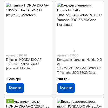
3
Артикул: 26870
Артикул: 25055
Глушник HONDA DIO AF-
Колодки зчеплення Honda DIO
18/27/28 Tact AF-24/30
AF-
(круглий) Mototech
18/27/28/34/35/30/51/GY6/TAC
T Yamaha JOG 36/39/Gear
Kurosawa
1 295 грн
700 грн
Купити
Купити
ХІТ