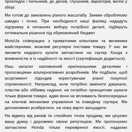
прокладок і пильників, до дисків, глушників, варіаторів, вилок у
зборі.
Ми готові до замовлень різного масштабу. Заявки обробляємо
швидко і точно. При необхідності наші фахівці нададуть
підтримку в питаннях вибору потрібної деталі, підберуть
оптимальне рішення під обумовлений бюджет.
MotoUa співпрацює з приватними клієнтами та великими
майстернями, можливі регулярні поставки товару. У нас ви
зможете недорого купити запчастини на скутер Хонда з
впевненістю в їх надійності та якості (сертифікація додається).
Наш каталог наповнений оригінальними деталями і
пропозиціями альтернативних розробників. Ми подбали, щоб
асортимент підходив користувачам різної покупної
спроможності. Наприклад, коли потрібно замінити дзеркало,
пластик або оббивку сидіння, не потрібно принципово шукати
тільки фірмові товари, адже вони не впливають безпосередньо
на ключові механізми управління та поведінку скутера. Ми
допоможемо розібратися, на чому варто заощадити.
На відміну від ринків та стихійних точок продажу, ми цінуємо
вашу думку і дорожимо своєю репутацією. Ми пропонуємо
запчастини Honda тільки перевіреної якості, надаємо