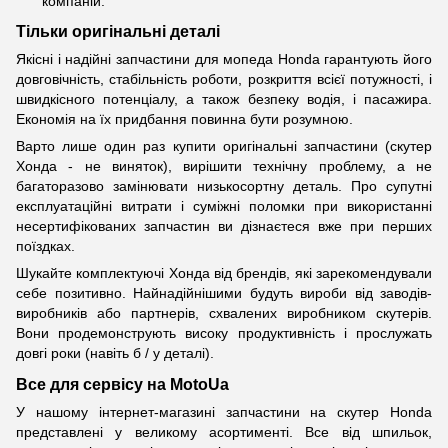
компаній.
Тільки оригінальні деталі
Якісні і надійні запчастини для мопеда Honda гарантують його
довговічність, стабільність роботи, розкриття всієї потужності, і
швидкісного потенціалу, а також безпеку водія, і пасажира.
Економія на їх придбання повинна бути розумною.
Варто лише один раз купити оригінальні запчастини (скутер
Хонда - не виняток), вирішити технічну проблему, а не
багаторазово замінювати низькосортну деталь. Про супутні
експлуатаційні витрати і суміжні поломки при використанні
несертифікованих запчастин ви дізнаєтеся вже при перших
поїздках.
Шукайте комплектуючі Хонда від брендів, які зарекомендували
себе позитивно. Найнадійнішими будуть вироби від заводів-
виробників або партнерів, схвалених виробником скутерів.
Вони продемонструють високу продуктивність і прослужать
довгі роки (навіть б / у деталі).
Все для сервісу на MotoUa
У нашому інтернет-магазині запчастини на скутер Honda
представлені у великому асортименті. Все від шпильок,