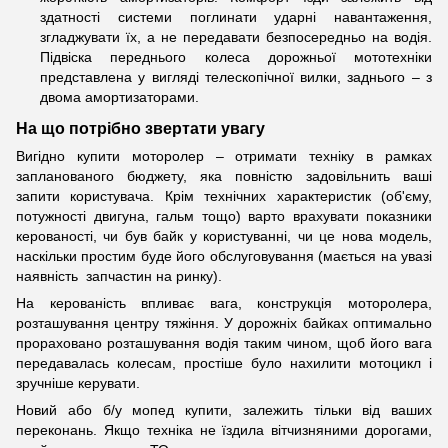
здатності системи поглинати ударні навантаження,
згладжувати їх, а не передавати безпосередньо на водія.
Підвіска переднього колеса дорожньої мототехніки
представлена ​​у вигляді телескопічної вилки, заднього – з
двома амортизаторами.
На що потрібно звертати увагу
Вигідно купити моторолер – отримати техніку в рамках
запланованого бюджету, яка повністю задовільнить ваші
запити користувача. Крім технічних характеристик (об'єму,
потужності двигуна, гальм тощо) варто врахувати показники
керованості, чи був байк у користуванні, чи це нова модель,
наскільки простим буде його обслуговування (мається на увазі
наявність запчастин на ринку).
На керованість впливає вага, конструкція моторолера,
розташування центру тяжіння. У дорожніх байках оптимально
прораховано розташування водія таким чином, щоб його вага
передавалась колесам, простіше було нахилити мотоцикл і
зручніше керувати.
Новий або б/у мопед купити, залежить тільки від ваших
переконань. Якщо техніка не їздила вітчизняними дорогами,