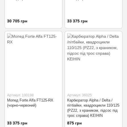
30 705 грн
33 375 грн
Артикул: 100198
Артикул: 36025
Мопед Forte Alfa FT125-RX
Карбюратор Alpha / Delta /
(чорно-червоний)
пітбайки, квадроцикли 110/125
(PZ22, з краником, підсос під
трос справа) KEIHIN
33 375 грн
875 грн