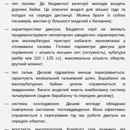
тип техніки. До бюджетної категорії мопедів входять
дорожні байки. Це класичні моделі для міської їзди та
поїздок на середні дистанції. Можна брати із собою
пасажирів, вантаж (у більшості моделей є багажник);
характеристики двигуна. Бюджетні серії не зможуть
продемонструвати неповторних швидкісних характеристик,
але малокубатурні пристрої набагато економічніші у
споживанні палива. Головні параметри двигуна для
порівняння – кількість кінських сил (потужність), кубатура
(вибір між 110 і 125 сс), максимальна кількість обертів,
крутний момент;
тип гальм. Дискові гідравлічні менше перегріваються,
гарантують мінімальний гальмівний шлях. Барабанні на
малокубатурних байках цілком справляються із
завданнями. Багато моделей мають комбіновану систему
гальмування (задню барабанну та передню дискову);
система охолодження. Дешеві мопеди обладнані
повітряною системою тепловідведення. Вона ефективно
справляється з перегрівами під час роботи двигуна на
середніх обертах;
жорсткість амортизаторів. Комфорт їзди залежить від