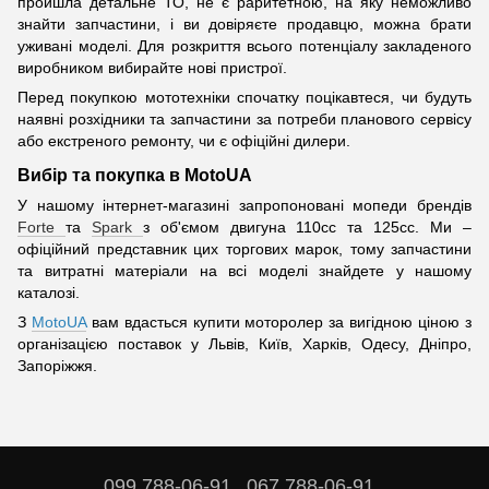
пройшла детальне ТО, не є раритетною, на яку неможливо
знайти запчастини, і ви довіряєте продавцю, можна брати
уживані моделі. Для розкриття всього потенціалу закладеного
виробником вибирайте нові пристрої.
Перед покупкою мототехніки спочатку поцікавтеся, чи будуть
наявні розхідники та запчастини за потреби планового сервісу
або екстреного ремонту, чи є офіційні дилери.
Вибір та покупка в MotoUA
У нашому інтернет-магазині запропоновані мопеди брендів
Forte
та
Spark
з об'ємом двигуна 110сс та 125сс. Ми –
офіційний представник цих торгових марок, тому запчастини
та витратні матеріали на всі моделі знайдете у нашому
каталозі.
З
MotoUA
вам вдасться купити моторолер за вигідною ціною з
організацією поставок у Львів, Київ, Харків, Одесу, Дніпро,
Запоріжжя.
099 788-06-91
067 788-06-91