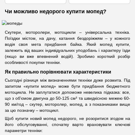
Чи можливо недорого купити мопед?
Скутери, моторолери, мотоцикли – універсальна техніка.
Поїздки містом, на дачу, катання бездоріжжям – у кожного
водія своя мета придбання байка. Який мопед купити,
залежить від ваших індивідуальних уподобань і характеру їзди
(якщо ви вже впевнений водій). Зробимо короткий розбір
особливості покупки техніки.
Як правильно порівнювати характеристики
Сьогодні різниця між визначеннями техніки дуже розмита. Під
запитом «купити мопед» може бути придбання бюджетного
мотоцикла. Не заплутатися допоможе невелика підказка: все,
що з об'ємом двигуна до 50-125 см³ та швидкісною межею 60-
90 км/год – скутер, моторолер, мопед, а з показниками вище
за цю позначку – мотоцикл.
Щоб купити новий мопед недорого, не розоритися згодом на
його обслуговуванні, спочатку варто враховувати ключові
параметри техніки: