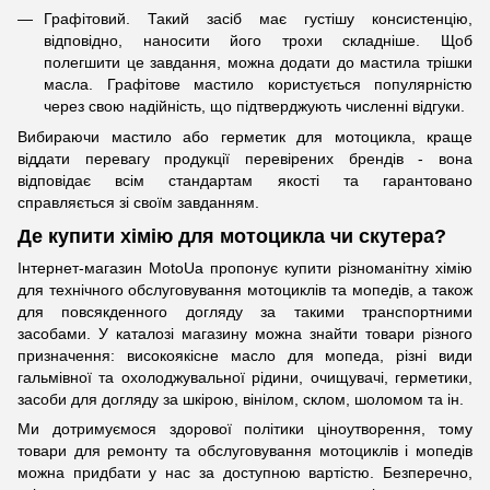
Графітовий. Такий засіб має густішу консистенцію,
відповідно, наносити його трохи складніше. Щоб
полегшити це завдання, можна додати до мастила трішки
масла. Графітове мастило користується популярністю
через свою надійність, що підтверджують численні відгуки.
Вибираючи мастило або герметик для мотоцикла, краще
віддати перевагу продукції перевірених брендів - вона
відповідає всім стандартам якості та гарантовано
справляється зі своїм завданням.
Де купити хімію для мотоцикла чи скутера?
Інтернет-магазин MotoUa пропонує купити різноманітну хімію
для технічного обслуговування мотоциклів та мопедів, а також
для повсякденного догляду за такими транспортними
засобами. У каталозі магазину можна знайти товари різного
призначення: високоякісне масло для мопеда, різні види
гальмівної та охолоджувальної рідини, очищувачі, герметики,
засоби для догляду за шкірою, вінілом, склом, шоломом та ін.
Ми дотримуємося здорової політики ціноутворення, тому
товари для ремонту та обслуговування мотоциклів і мопедів
можна придбати у нас за доступною вартістю. Безперечно,