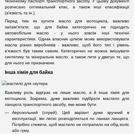
технічному паспорті транспортного засобу. У цьому документі
розписано оптимальний клас, а також інші класифікації
(в'язкість та ін.).
Перед тим як купити масло для мотоцикла, важливо
запам'ятати, що для байка категорично не підходить
автомобільне масло - у нього зовсім інші технічні
характеристики. Однак власник цілком може використовувати
масла різних виробників - важливо, щоб його тип і рівень
в'язкості був таким самим. Категорично не можна змішувати
синтетику та мінеральне масло, а також лити у двигун те, що
для нього не призначене.
Інша хімія для байка
Важливу роль відіграє не лише масло, а й інша хімія для
мотоцикла. Зокрема, дуже важливо підібрати мастило для
ланцюга транспортного засобу, яке може бути:
Аерозольний (спрей). Цей варіант дуже зручний в
експлуатації, він легко розподіляється по ланках ланцюга.
Потрібно стежити, щоб мастило не потрапило на обід коліс
або гуму.