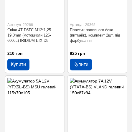
Артикул: 29266
Артикул: 29365
Свіча 4T D8TC M12*1,25
Пластик паливного бака
19,0mm (мотоцикли 125-
(питбайк), комплект 2шт, під
600сс) IRIDIUM EIX-D8
фарбування
210 грн
825 грн
Купити
Купити