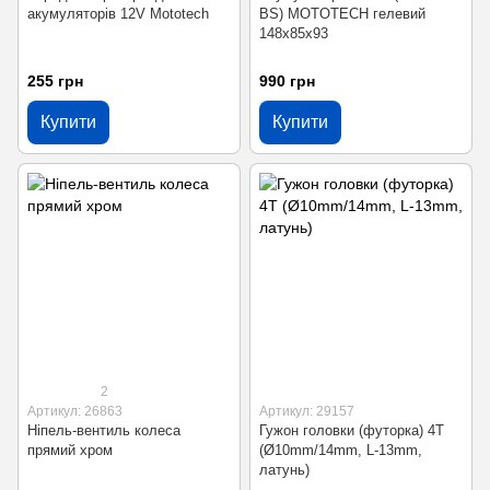
акумуляторів 12V Mototech
BS) MOTOTECH гелевий
148x85x93
255 грн
990 грн
Купити
Купити
2
Артикул: 26863
Артикул: 29157
Ніпель-вентиль колеса
Гужон головки (футорка) 4T
прямий хром
(Ø10mm/14mm, L-13mm,
латунь)