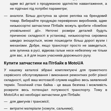
адже всі деталі з продуманою здатністю навантаження, а
не підігнані під потрібні параметри;
аналоги. Більш доступна за ціною репліка на брендовий
товар. Вибирайте продукцію перевірених виробників, адже
низькосортні запчастини Пітбайк можуть зробити «бомбою
уповільненої дії». Неточні розміри деталей будуть
причиною складності в установці, низькосортна сировина
швидко зношується, може пошкодити більш дорогі вузли і
механізми. Добре, якщо транспорт просто не заведеться,
але зупинка в русі, відмова гальм несе небезпеку не тільки
для вас, а й для інших учасників дорожнього руху.
Купити запчастини на Пітбайк в MotoUA
У нашому каталозі зібрані комплектуючі для грамотного
сервісного обслуговування і виконання ремонтних робіт різної
складності, щоб ваш мотозасіб служив надійно весь заявлений
термін. Технічний стан байка - це ваша безпека і можливість
розкрити весь потенціал потужності транспорту. Тому в
MotoUA є всі необхідні запчастини для Пітбайк:
для двигунів і трансмісії;
витратні матеріали (хомути, сальники);