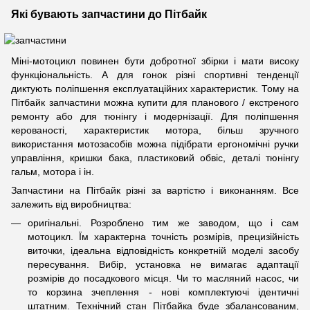
Які бувають запчастини до Пітбайк
Міні-мотоцикл повинен бути добротної збірки і мати високу
функціональність. А для гонок різні спортивні тенденції
диктують поліпшення експлуатаційних характеристик. Тому на
Пітбайк запчастини можна купити для планового / екстреного
ремонту або для тюнінгу і модернізації. Для поліпшення
керованості, характеристик мотора, більш зручного
використання мотозасобів можна підібрати ергономічні ручки
управління, кришки бака, пластиковий обвіс, деталі тюнінгу
гальм, мотора і ін.
Запчастини на Пітбайк різні за вартістю і виконанням. Все
залежить від виробництва:
оригінальні. Розроблено тим же заводом, що і сам
мотоцикл. Їм характерна точність розмірів, прецизійність
виточки, ідеальна відповідність конкретній моделі засобу
пересування. Вибір, установка не вимагає адаптації
розмірів до посадкового місця. Чи то масляний насос, чи
то корзина зчеплення - нові комплектуючі ідентичні
штатним. Технічний стан Пітбайка буде збалансованим,