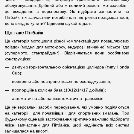
обслуговування. Дрібний або ж великий ремонт мотозасобів -
це вкладення в перспективу. Як підібрати запчастини на
Пітбайк, які запчастини потрібні для підтримки працездатності,
де їх вигідно купити? Відповіді шукайте далі.
Що таке Пітбайк
Це категорія мотоциклів різної комплектації для позашляхових
поїздок (моделі для мотокросу, ендуро) і звичайної міської їзди
(супермото, стантрайдинг). Відрізняються вони особливою
конструкцією:
двигун з горизонтальною орієнтацією циліндра (типу Honda
Cub);
повітряне або повітряно-масляне охолоджування;
пропорційна колісна база (10/12/14/17 дюймів);
автоматична або напівавтоматична трансмісія.
Це універсальні засоби пересування, які умовно поділяються
на категорії для початківців і для спортивних змагань. При
будь-якому сценарії застосування критично важливо підбирати
якісні запчастини для Пітбайка, щоб надійність всіх систем
залишалася на висоті.