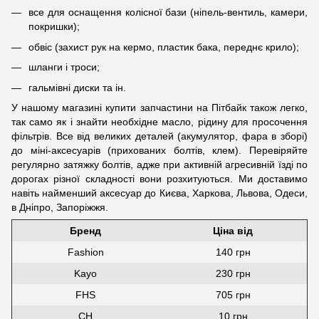
все для оснащення колісної бази (ніпель-вентиль, камери,
покришки);
обвіс (захист рук на кермо, пластик бака, переднє крило);
шланги і троси;
гальмівні диски та ін.
У нашому магазині купити запчастини на Пітбайк також легко,
так само як і знайти необхідне масло, рідину для просочення
фільтрів. Все від великих деталей (акумулятор, фара в зборі)
до міні-аксесуарів (прихованих болтів, клем). Перевіряйте
регулярно затяжку болтів, адже при активній агресивній їзді по
дорогах різної складності вони розхитуються. Ми доставимо
навіть найменший аксесуар до Києва, Харкова, Львова, Одеси,
в Дніпро, Запоріжжя.
Бренд
Ціна від
Fashion
140 грн
Kayo
230 грн
FHS
705 грн
CH
10 грн