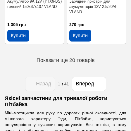
Акумулятор 9A 12V (YTX9-BS)
Зарядний пристрій для
гелевий 150x87x107 VLAND
акумуляторів 12V 2.5/20Ah
VLAND
1 305 грн
270 грн
Купити
Купити
Показати ще 20 товарів
Назад
Вперед
1
з 41
Якісні запчастини для тривалої роботи
Пітбайка
Міні-мотоцикли для руху по дорогах різної складності, для
мінливого характеру їзди, Пітбайки, користуються
популярністю у сучасних користувачів. Вся техніка, в тому
числі і найдорожча, потребує грамотного своєчасному