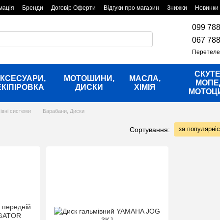
мація
Бренди
Договір Оферти
Відгуки про магазин
Знижки
Новинки
099 788
067 788
Перетеле
СКУТЕ
КСЕСУАРИ,
МОТОШИНИ,
МАСЛА,
МОПЕ
ЕКІПІРОВКА
ДИСКИ
ХІМІЯ
МОТОЦ
івні системи
Барабани, Диски
за популярні
Сортування: