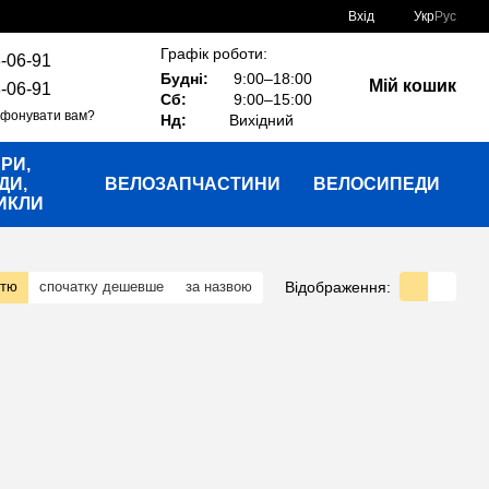
Вхід
Укр
Рус
Графік роботи:
-06-91
Будні:
9:00–18:00
Мій кошик
-06-91
Сб:
9:00–15:00
фонувати вам?
Нд:
Вихідний
РИ,
ДИ,
ВЕЛОЗАПЧАСТИНИ
ВЕЛОСИПЕДИ
ИКЛИ
Відображення:
стю
спочатку дешевше
за назвою