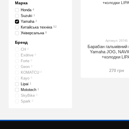
Марка
Honda
4
Suzuki
1
Yamaha
2
Китайська техніка
52
Універсальна
8
Артикул: 29745
Бренд
Барабан гальмівний 
CH
0
Yamaha JOG, NAV
Exdrive
0
+колодки LIP
Forte
0
Geon
0
270 грн
KOMATCU
0
Kayo
0
Lipai
1
Mototech
1
SkyBike
0
Spark
0