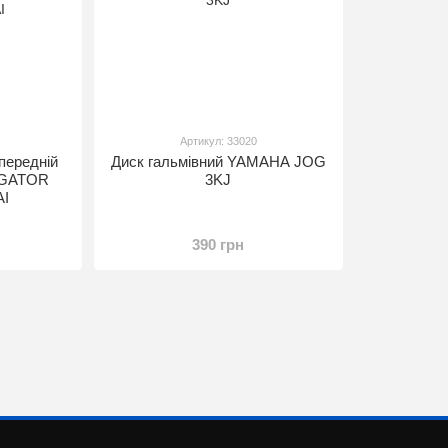
Артикул: 33020
передній
Диск гальмівний YAMAHA JOG
IGATOR
3KJ
AI
390 грн