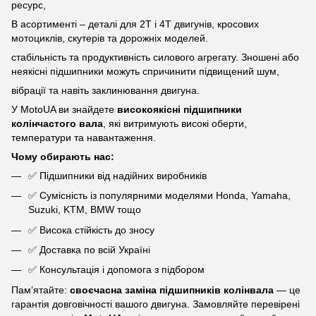
ресурс,
В асортименті – деталі для 2Т і 4Т двигунів, кросових
мотоциклів, скутерів та дорожніх моделей.
стабільність та продуктивність силового агрегату. Зношені або
неякісні підшипники можуть спричинити підвищений шум,
вібрації та навіть заклинювання двигуна.
У MotoUA ви знайдете
високоякісні підшипники
колінчастого вала
, які витримують високі оберти,
температури та навантаження.
Чому обирають нас:
✅ Підшипники від надійних виробників
✅ Сумісність із популярними моделями Honda, Yamaha,
Suzuki, KTM, BMW тощо
✅ Висока стійкість до зносу
✅ Доставка по всій Україні
✅ Консультація і допомога з підбором
Памʼятайте:
своєчасна заміна підшипників колінвала
— це
гарантія довговічності вашого двигуна. Замовляйте перевірені