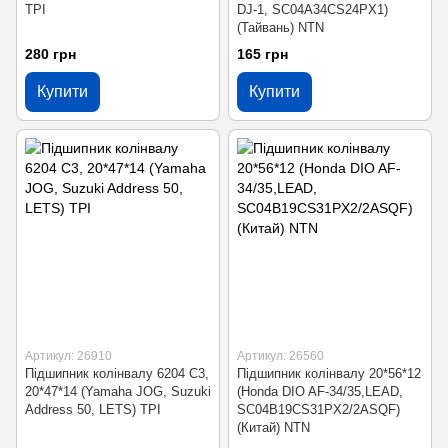
TPI
DJ-1, SC04A34CS24PX1)
(Тайвань) NTN
280 грн
165 грн
Купити
Купити
Артикул: 26910
Артикул: 26560
Підшипник колінвалу 6204 С3,
Підшипник колінвалу 20*56*12
20*47*14 (Yamaha JOG, Suzuki
(Honda DIO AF-34/35,LEAD,
Address 50, LETS) TPI
SC04B19CS31PX2/2ASQF)
(Китай) NTN