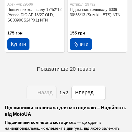
Артикул: 29506
Артикул: 29792
Підшипник колінвалу 17*52*12
Підшипник колінвалу 6006
(Honda DIO AF-18/27 OLD,
30*55*13 (Suzuki LETS) NTN
SC0390CS24PX1) NTN
175 грн
155 грн
Купити
Купити
Показати ще 20 товарів
Назад
Вперед
1
з 3
Підшипники колінвала для мотоциклів – Надійність
від MotoUA
Підшипники колінвала мотоцикла
— це один із
найвідповідальніших елементів двигуна, від якого залежить