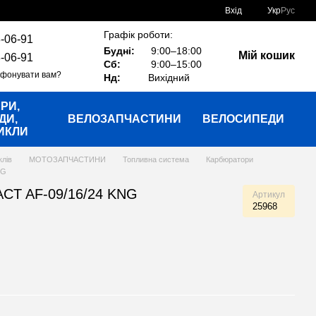
Вхід
Укр
Рус
Графік роботи:
-06-91
Будні:
9:00–18:00
Мій кошик
-06-91
Сб:
9:00–15:00
фонувати вам?
Нд:
Вихідний
РИ,
ДИ,
ВЕЛОЗАПЧАСТИНИ
ВЕЛОСИПЕДИ
ИКЛИ
клів
МОТОЗАПЧАСТИНИ
Топливна система
Карбюратори
NG
CT AF-09/16/24 KNG
Артикул
25968