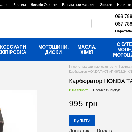
мація
Бренди
Договір Оферти
Відгуки про магазин
Знижки
Новинки
099 788
067 788
Перетеле
СКУТЕ
КСЕСУАРИ,
МОТОШИНИ,
МАСЛА,
МОПЕ
ЕКІПІРОВКА
ДИСКИ
ХІМІЯ
МОТОЦ
Інтернет магазин мотозапчастин і мотоци
Карбюратор HONDA TACT AF-09/16/24 K
Карбюратор HONDA TA
В наявності
Написати відгук
995 грн
Купити
Доставка
Оплата