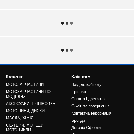
Каталог
Клієнтам
МОТОЗАПЧАСТИНИ
Вхід до кабінету
МОТОЗАПЧАСТИНИ ПО
Про нас
МОДЕЛЯХ
Оплата і доставка
АКСЕСУАРИ, ЕКІПІРОВКА
Обмін та повернення
МОТОШИНИ, ДИСКИ
Контактна інформація
МАСЛА, ХІМІЯ
Бренди
СКУТЕРИ, МОПЕДИ,
Договір Оферти
МОТОЦИКЛИ