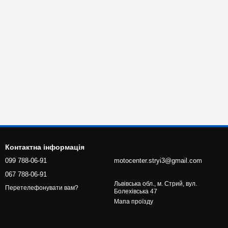
Контактна інформація
099 788-06-91
motocenter.stryi3@gmail.com
067 788-06-91
Львівська обл., м. Стрий, вул.
Перетелефонувати вам?
Болехівська 47
Мапа проїзду