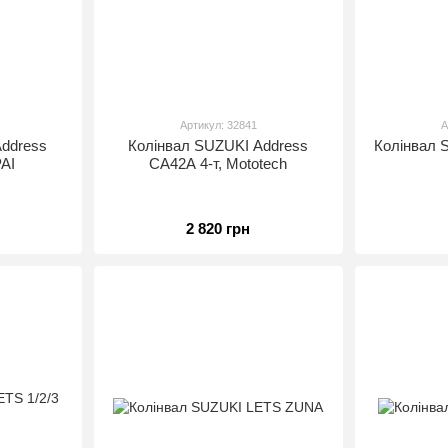
Артикул: 32841
А
ddress
Колінвал SUZUKI Address
Колінвал 
PAI
CA42A 4-т, Mototech
2 820 грн