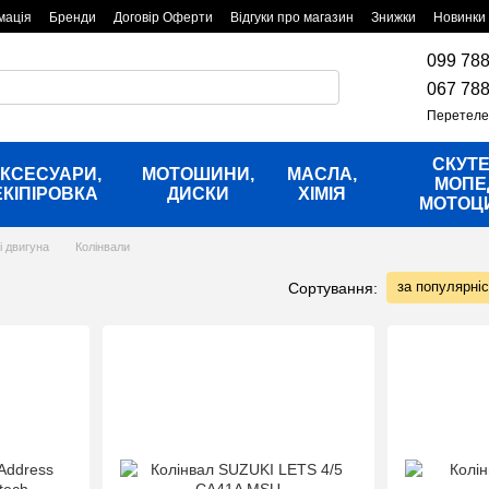
мація
Бренди
Договір Оферти
Відгуки про магазин
Знижки
Новинки
099 788
067 788
Перетеле
СКУТЕ
КСЕСУАРИ,
МОТОШИНИ,
МАСЛА,
МОПЕ
ЕКІПІРОВКА
ДИСКИ
ХІМІЯ
МОТОЦ
і двигуна
Колінвали
за популярні
Сортування: