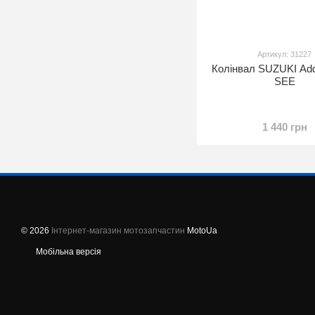
Артикул: 31227
Колінвал SUZUKI Add
SEE
1 440 грн
© 2026
Інтернет-магазин мотозапчастин
MotoUa
Мобільна версія