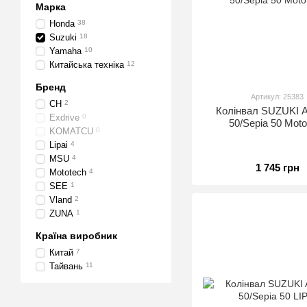
Марка
Honda
38
Suzuki
18
Yamaha
10
Китайська техніка
12
Бренд
Артикул: 25383
CH
2
Колінвал SUZUKI A
Exdrive
0
50/Sepia 50 Moto
KOMATCU
0
Lipai
4
MSU
4
1 745 грн
Mototech
4
SEE
1
Vland
2
ZUNA
1
Країна виробник
Китай
7
Тайвань
11