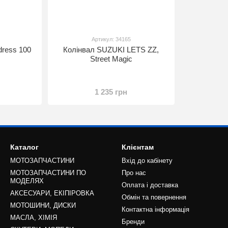
Артикул: 34165
ress 100
Колінвал SUZUKI LETS ZZ,
Street Magic
1 235 грн
Каталог
Клієнтам
МОТОЗАПЧАСТИНИ
Вхід до кабінету
МОТОЗАПЧАСТИНИ ПО
Про нас
МОДЕЛЯХ
Оплата і доставка
АКСЕСУАРИ, ЕКІПІРОВКА
Обмін та повернення
МОТОШИНИ, ДИСКИ
Контактна інформація
МАСЛА, ХІМІЯ
Бренди