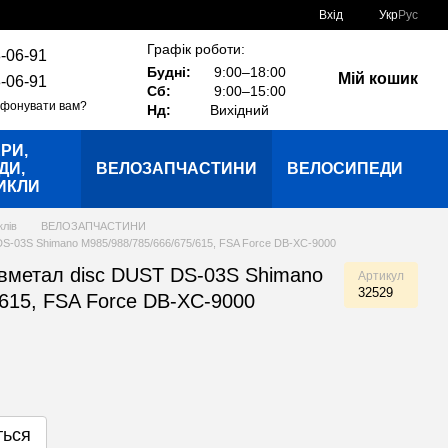
Вхід
Укр
Рус
Графік роботи:
-06-91
Будні:
9:00–18:00
Мій кошик
-06-91
Сб:
9:00–15:00
фонувати вам?
Нд:
Вихідний
РИ,
ДИ,
ВЕЛОЗАПЧАСТИНИ
ВЕЛОСИПЕДИ
ИКЛИ
клів
ВЕЛОЗАПЧАСТИНИ
 DS-03S Shimano M985/988/785/666/675/615, FSA Force DB-XC-9000
івметал disc DUST DS-03S Shimano
Артикул
32529
/615, FSA Force DB-XC-9000
ться