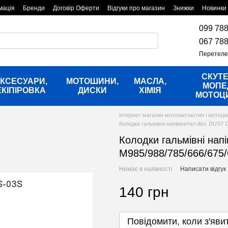
мація
Бренди
Договір Оферти
Відгуки про магазин
Знижки
Новинки
099 788
067 788
Перетеле
СКУТЕ
КСЕСУАРИ,
МОТОШИНИ,
МАСЛА,
МОПЕ
ЕКІПІРОВКА
ДИСКИ
ХІМІЯ
МОТОЦ
Інтернет магазин мотозапчастин і мотоци
Колодки гальмівні напівметал disc DUST
Колодки гальмівні нап
M985/988/785/666/675
Немає в наявності
Написати відгук
140 грн
Повідомити, коли з'яви