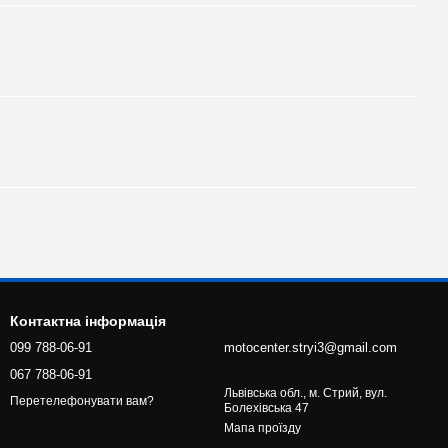
Контактна інформація
099 788-06-91
motocenter.stryi3@gmail.com
067 788-06-91
Львівська обл., м. Стрий, вул.
Перетелефонувати вам?
Болехівська 47
Мапа проїзду